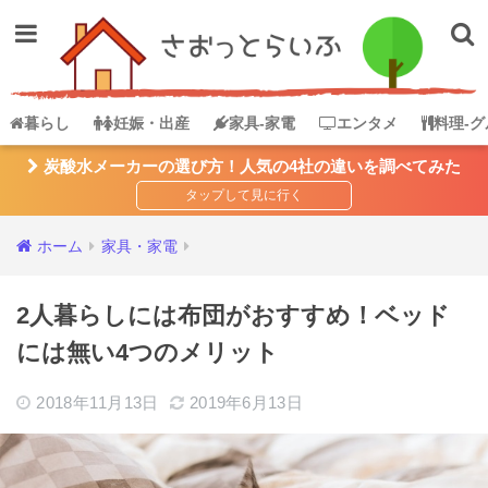
暮らし
妊娠・出産
家具-家電
エンタメ
料理-グ
炭酸水メーカーの選び方！人気の4社の違いを調べてみた
ホーム
家具・家電
2人暮らしには布団がおすすめ！ベッド
には無い4つのメリット
2018年11月13日
2019年6月13日