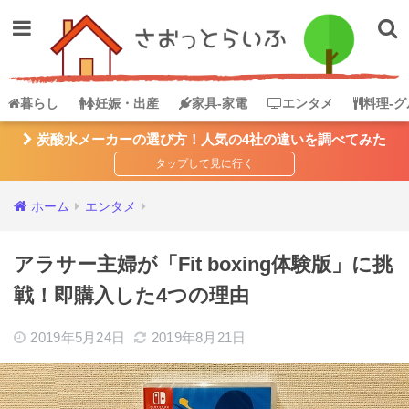
暮らし
妊娠・出産
家具-家電
エンタメ
料理-グ
炭酸水メーカーの選び方！人気の4社の違いを調べてみた
ホーム
エンタメ
アラサー主婦が「Fit boxing体験版」に挑
戦！即購入した4つの理由
2019年5月24日
2019年8月21日