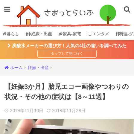
暮らし
妊娠・出産
家具-家電
エンタメ
料理-グ
炭酸水メーカーの選び方！人気の4社の違いを調べてみた
ホーム
妊娠・出産
【妊娠3か月】胎児エコー画像やつわりの
状況・その他の症状は【8～11週】
2019年11月10日
2019年11月28日