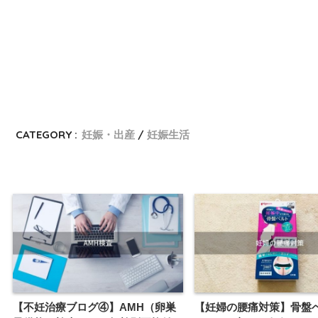
CATEGORY :
妊娠・出産
妊娠生活
【不妊治療ブログ④】AMH（卵巣
【妊婦の腰痛対策】骨盤