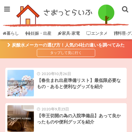
暮らし
妊娠・出産
家具-家電
エンタメ
料理-グ
炭酸水メーカーの選び方！人気の4社の違いを調べてみた
2020年10月26日
【春生まれ出産準備リスト】最低限必要な
もの・あると便利なグッズを紹介
2020年9月23日
【帝王切開の為の入院準備品】あって良か
ったものや便利グッズを紹介