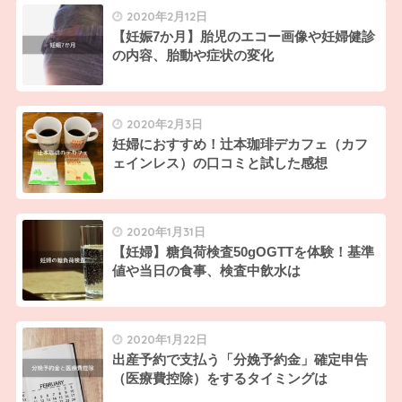
2020年2月12日
【妊娠7か月】胎児のエコー画像や妊婦健診
の内容、胎動や症状の変化
2020年2月3日
妊婦におすすめ！辻本珈琲デカフェ（カフ
ェインレス）の口コミと試した感想
2020年1月31日
【妊婦】糖負荷検査50gOGTTを体験！基準
値や当日の食事、検査中飲水は
2020年1月22日
出産予約で支払う「分娩予約金」確定申告
（医療費控除）をするタイミングは